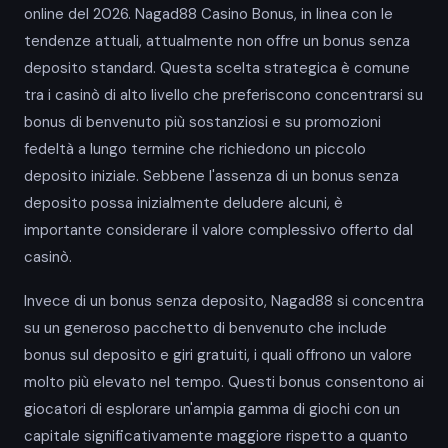
online del 2026. Nagad88 Casino Bonus, in linea con le
tendenze attuali, attualmente non offre un bonus senza
deposito standard. Questa scelta strategica è comune
tra i casinò di alto livello che preferiscono concentrarsi su
bonus di benvenuto più sostanziosi e su promozioni
fedeltà a lungo termine che richiedono un piccolo
deposito iniziale. Sebbene l'assenza di un bonus senza
deposito possa inizialmente deludere alcuni, è
importante considerare il valore complessivo offerto dal
casinò.
Invece di un bonus senza deposito, Nagad88 si concentra
su un generoso pacchetto di benvenuto che include
bonus sul deposito e giri gratuiti, i quali offrono un valore
molto più elevato nel tempo. Questi bonus consentono ai
giocatori di esplorare un'ampia gamma di giochi con un
capitale significativamente maggiore rispetto a quanto