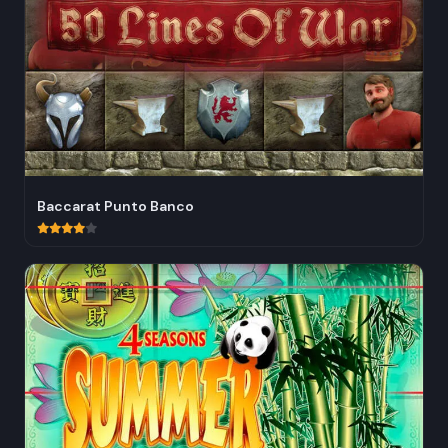
Baccarat Punto Banco