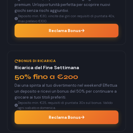
premium. Un'opportunità perfetta per scoprire nuovi
giochi senza rischi aggiuntivi.
Deposito min. €30, vincite dai giri con requisiti di puntata 40x,
max prelievo €100.
Reclama Bonus
BONUS DI RICARICA
Ricarica del Fine Settimana
50% fino a €200
Dai una spinta al tuo divertimento nel weekend! Effettua
un deposito e ricevi un bonus del 50% per continuare a
giocare ai tuoi titoli preferiti.
Deposito min. €25, requisiti di puntata 30x sul bonus. Valido
ogni sabato e domenica.
Reclama Bonus