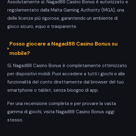
Assolutamente sì. Nagad88 Casino Bonus è autorizzato e
regolamentato dalla Malta Gaming Authority (MGA), una
delle licenze più rigorose, garantendo un ambiente di
gioco sicuro, equo e trasparente.
Posso giocare a Nagad88 Casino Bonus su
mobile?
Sì, Nagad88 Casino Bonus è completamente ottimizzato
per dispositivi mobili. Puoi accedere a tutti i giochi e alle
funzionalità del conto direttamente dal browser del tuo
smartphone o tablet, senza bisogno di app.
Per una recensione completa e per provare la vasta
gamma di giochi, visita Nagad88 Casino Bonus oggi
stesso.