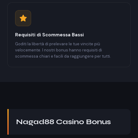
Requisiti di Scommessa Bassi
Goditi la libertà di prelevare le tue vincite più
velocemente. I nostri bonus hanno requisiti di
scommessa chiari e facili da raggiungere per tutti.
Nagad88 Casino Bonus