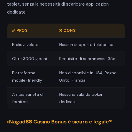
tablet, senza la necessità di scaricare applicazioni
dedicate.
✅ PROS
❌ CONS
Prelievi veloci
Nessun supporto telefonico
Oltre 3000 giochi
Requisito di scommessa 35x
Piattaforma
Non disponibile in USA, Regno
mobile-friendly
Unito, Francia
Ampia varietà di
Nessuna sala da poker
fornitori
dedicata
Nagad88 Casino Bonus è sicuro e legale?