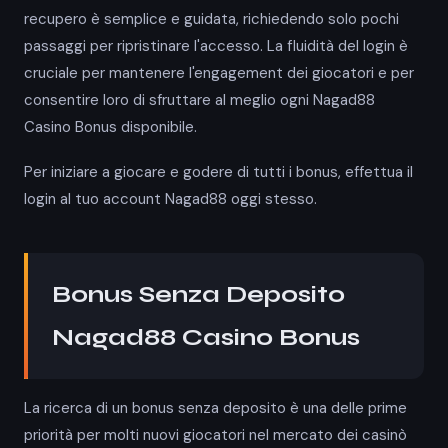
recupero è semplice e guidata, richiedendo solo pochi
passaggi per ripristinare l'accesso. La fluidità del login è
cruciale per mantenere l'engagement dei giocatori e per
consentire loro di sfruttare al meglio ogni Nagad88
Casino Bonus disponibile.
Per iniziare a giocare e godere di tutti i bonus, effettua il
login al tuo account Nagad88 oggi stesso.
Bonus Senza Deposito
Nagad88 Casino Bonus
La ricerca di un bonus senza deposito è una delle prime
priorità per molti nuovi giocatori nel mercato dei casinò