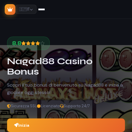
🇮🇹
IT
8.8
Nagad88 Casino
Bonus
Scopri il tuo bonus di benvenuto su Nagad88 e inizia a
giocare oggi stesso!
Sicurezza SSL
Licenziato
Supporto 24/7
Inizia