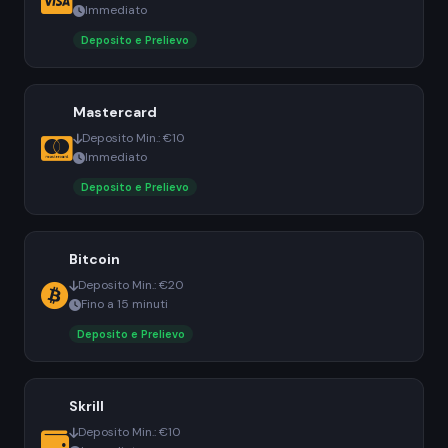
Immediato
Deposito e Prelievo
Mastercard
Deposito Min.: €10
Immediato
Deposito e Prelievo
Bitcoin
Deposito Min.: €20
Fino a 15 minuti
Deposito e Prelievo
Skrill
Deposito Min.: €10