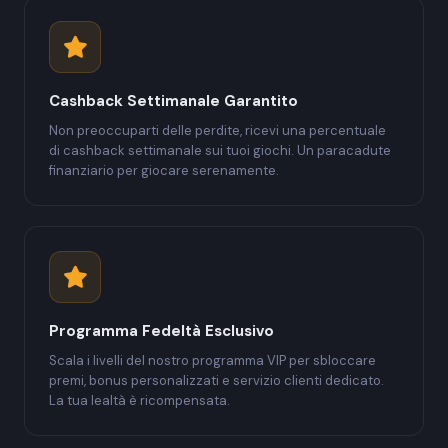
Cashback Settimanale Garantito
Non preoccuparti delle perdite, ricevi una percentuale
di cashback settimanale sui tuoi giochi. Un paracadute
finanziario per giocare serenamente.
Programma Fedeltà Esclusivo
Scala i livelli del nostro programma VIP per sbloccare
premi, bonus personalizzati e servizio clienti dedicato.
La tua lealtà è ricompensata.