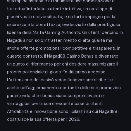
sua rapida ascesa è attribuibile a una combinazione di
fattori: un'interfaccia utente intuitiva, un catalogo di
giochi vasto e diversificato, e un forte impegno per la
sicurezza e la correttezza, evidenziato dalla prestigiosa
licenza della Malta Gaming Authority. Gli utenti cercano in
Nagad88 non solo intrattenimento di alta qualità ma
anche offerte promozionali competitive e trasparenti. In
questo contesto, il Nagad88 Casino Bonus è diventato
un punto di riferimento per chi desidera massimizzare il
proprio potenziale di gioco fin dal primo accesso.
L'attenzione del casinò verso l'innovazione si riflette
anche nell'aggiornamento costante delle sue promozioni,
garantendo che i bonus siano sempre rilevanti e
vantaggiosi per la sua crescente base di utenti.
Affidabilità e innovazione sono i pilastri su cui Nagad88
costruisce la sua offerta per il 2026.