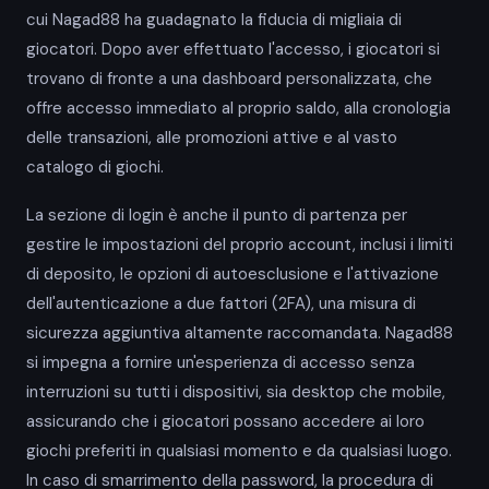
cui Nagad88 ha guadagnato la fiducia di migliaia di
giocatori. Dopo aver effettuato l'accesso, i giocatori si
trovano di fronte a una dashboard personalizzata, che
offre accesso immediato al proprio saldo, alla cronologia
delle transazioni, alle promozioni attive e al vasto
catalogo di giochi.
La sezione di login è anche il punto di partenza per
gestire le impostazioni del proprio account, inclusi i limiti
di deposito, le opzioni di autoesclusione e l'attivazione
dell'autenticazione a due fattori (2FA), una misura di
sicurezza aggiuntiva altamente raccomandata. Nagad88
si impegna a fornire un'esperienza di accesso senza
interruzioni su tutti i dispositivi, sia desktop che mobile,
assicurando che i giocatori possano accedere ai loro
giochi preferiti in qualsiasi momento e da qualsiasi luogo.
In caso di smarrimento della password, la procedura di