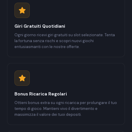
Giri Gratuiti Quotidiani
Ogni giorno ricevi giri gratuiti su slot selezionate. Tenta
la fortuna senza rischi e scopri nuovi giochi
entusiasmanti con le nostre offerte.
Bonus Ricarica Regolari
Ottieni bonus extra su ogni ricarica per prolungare il tuo
tempo di gioco. Mantieni vivo il divertimento e
massimizza il valore dei tuoi depositi.