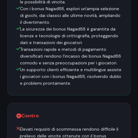
le possibilità di vincita.
Con i bonus Nagad88, esplori un'ampia selezione
di giochi, dai classici alle ultime novità, ampliando
il divertimento.
La sicurezza dei bonus Nagad88 è garantita da
licenze e tecnologie di crittografia, proteggendo
dati e transazioni dei giocatori.
Transazioni rapide e metodi di pagamento
diversificati rendono l'incasso dei bonus Nagad88
comodo e senza preoccupazioni per i giocatori.
Un supporto clienti efficiente e multilingue assiste
i giocatori con i bonus Nagad88, risolvendo dubbi
e problemi prontamente.
Contro
Elevati requisiti di scommessa rendono difficile il
prelievo delle vincite ottenute con il bonus