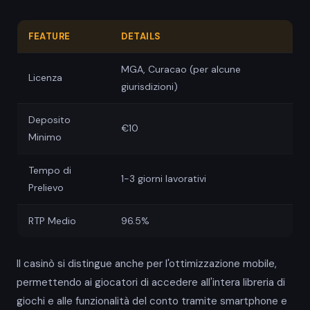
FEATURE
DETAILS
MGA, Curacao (per alcune
Licenza
giurisdizioni)
Deposito
€10
Minimo
Tempo di
1-3 giorni lavorativi
Prelievo
RTP Medio
96.5%
Il casinò si distingue anche per l'ottimizzazione mobile,
permettendo ai giocatori di accedere all'intera libreria di
giochi e alle funzionalità del conto tramite smartphone e