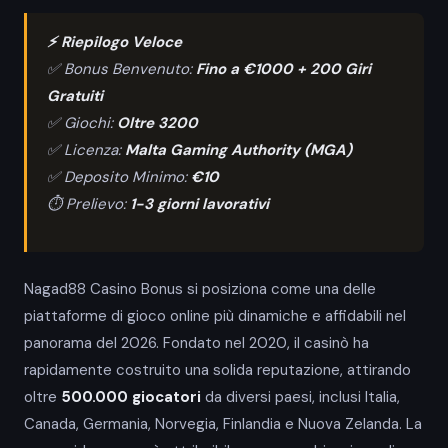
⚡ Riepilogo Veloce
✅ Bonus Benvenuto:
Fino a €1000 + 200 Giri
Gratuiti
✅ Giochi:
Oltre 3200
✅ Licenza:
Malta Gaming Authority (MGA)
✅ Deposito Minimo:
€10
⏱ Prelievo:
1-3 giorni lavorativi
Nagad88 Casino Bonus si posiziona come una delle
piattaforme di gioco online più dinamiche e affidabili nel
panorama del 2026. Fondato nel 2020, il casinò ha
rapidamente costruito una solida reputazione, attirando
oltre
500.000 giocatori
da diversi paesi, inclusi Italia,
Canada, Germania, Norvegia, Finlandia e Nuova Zelanda. La