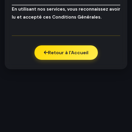
En utilisant nos services, vous reconnaissez avoir
lu et accepté ces Conditions Générales.
Retour à l'Accueil