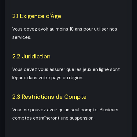
2.1 Exigence d'Âge
Vous devez avoir au moins 18 ans pour utiliser nos
services.
2.2 Juridiction
Vous devez vous assurer que les jeux en ligne sont
légaux dans votre pays ou région.
2.3 Restrictions de Compte
Vous ne pouvez avoir qu'un seul compte. Plusieurs
comptes entraîneront une suspension.