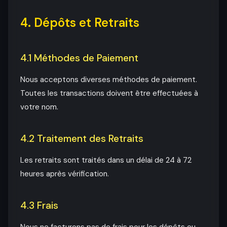
4. Dépôts et Retraits
4.1 Méthodes de Paiement
Nous acceptons diverses méthodes de paiement.
Toutes les transactions doivent être effectuées à
votre nom.
4.2 Traitement des Retraits
Les retraits sont traités dans un délai de 24 à 72
heures après vérification.
4.3 Frais