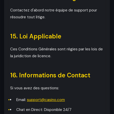
Contactez d'abord notre équipe de support pour
résoudre tout litige.
15. Loi Applicable
Ces Conditions Générales sont régies par les lois de
la juridiction de licence.
16. Informations de Contact
Si vous avez des questions:
Email:
support@casino.com
Chat en Direct: Disponible 24/7