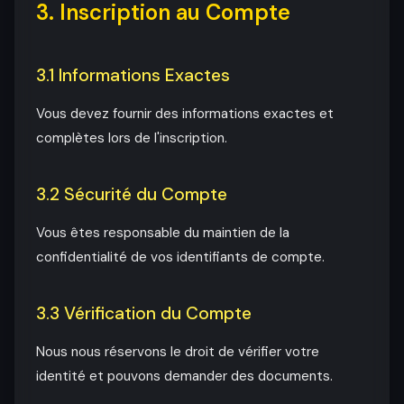
3. Inscription au Compte
3.1 Informations Exactes
Vous devez fournir des informations exactes et
complètes lors de l'inscription.
3.2 Sécurité du Compte
Vous êtes responsable du maintien de la
confidentialité de vos identifiants de compte.
3.3 Vérification du Compte
Nous nous réservons le droit de vérifier votre
identité et pouvons demander des documents.