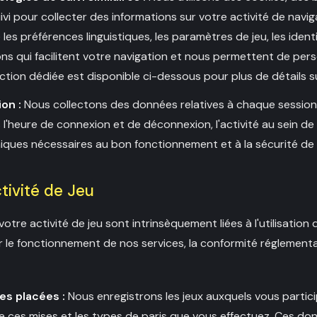
vi pour collecter des informations sur votre activité de naviga
les préférences linguistiques, les paramètres de jeu, les ident
ons qui facilitent votre navigation et nous permettent de pers
ction dédiée est disponible ci-dessous pour plus de détails su
on :
Nous collectons des données relatives à chaque session 
 l'heure de connexion et de déconnexion, l'activité au sein de 
iques nécessaires au bon fonctionnement et à la sécurité de
tivité de Jeu
otre activité de jeu sont intrinsèquement liées à l'utilisation 
r le fonctionnement de nos services, la conformité réglementai
es placées :
Nous enregistrons les jeux auxquels vous partic
 de ces mises et les types de paris que vous effectuez. Ces do