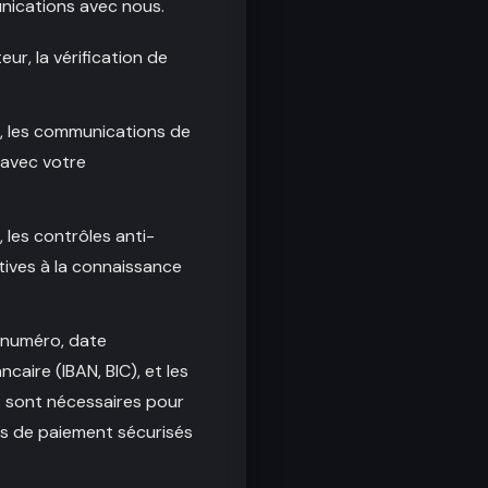
unications avec nous.
teur, la vérification de
e, les communications de
, avec votre
, les contrôles anti-
tives à la connaissance
 (numéro, date
caire (IBAN, BIC), et les
es sont nécessaires pour
ces de paiement sécurisés