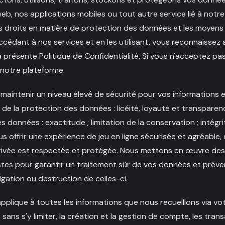
web, nos applications mobiles ou tout autre service lié à notre 
os droits en matière de protection des données et les moyens
ccédant à nos services et en les utilisant, vous reconnaissez a
 présente Politique de Confidentialité. Si vous n'acceptez p
r notre plateforme.
aintenir un niveau élevé de sécurité pour vos informations e
e la protection des données : licéité, loyauté et transparence
es données ; exactitude ; limitation de la conservation ; intégri
us offrir une expérience de jeu en ligne sécurisée et agréable,
privée est respectée et protégée. Nous mettons en œuvre de
stes pour garantir un traitement sûr de vos données et préve
ulgation ou destruction de celles-ci.
applique à toutes les informations que nous recueillons via vot
 sans s'y limiter, la création et la gestion de compte, les trans