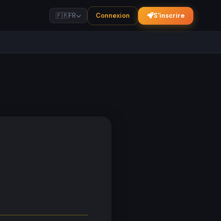
Connexion
S'inscrire
🇫🇷
FR