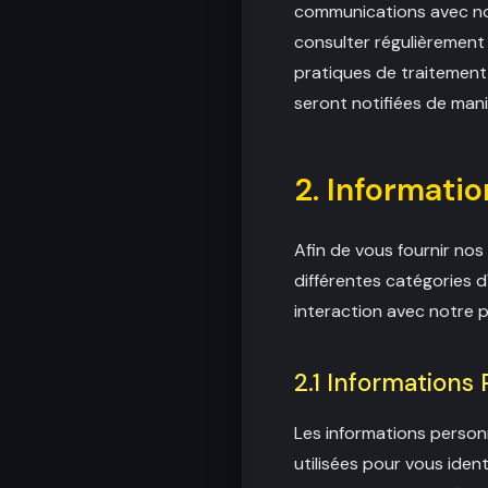
communications avec not
consulter régulièrement 
pratiques de traitement
seront notifiées de man
2. Informati
Afin de vous fournir nos
différentes catégories 
interaction avec notre p
2.1 Informations
Les informations person
utilisées pour vous iden