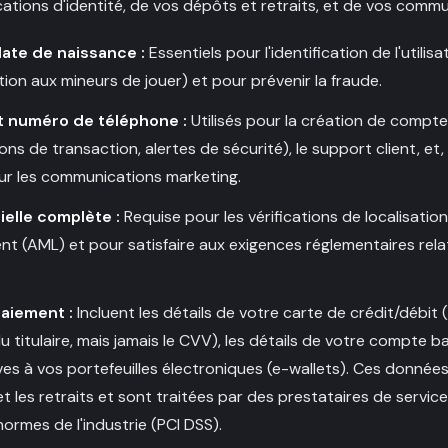
fications d'identité, de vos dépôts et retraits, et de vos comm
ate de naissance :
Essentiels pour l'identification de l'utilisa
iction aux mineurs de jouer) et pour prévenir la fraude.
t numéro de téléphone :
Utilisés pour la création de compt
ons de transaction, alertes de sécurité), le support client, et
r les communications marketing.
elle complète :
Requise pour les vérifications de localisation
nt (AML) et pour satisfaire aux exigences réglementaires rela
aiement :
Incluent les détails de votre carte de crédit/débit
u titulaire, mais jamais le CVV), les détails de votre compte ban
ives à vos portefeuilles électroniques (e-wallets). Ces donné
et les retraits et sont traitées par des prestataires de servi
ormes de l'industrie (PCI DSS).