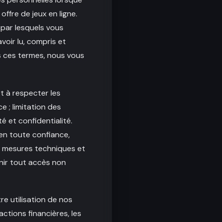
offre de jeux en ligne.
 par lesquels vous
voir lu, compris et
as ces termes, nous vous
t à respecter les
 ; limitation des
té et confidentialité.
 en toute confiance,
s mesures techniques et
nir tout accès non
re utilisation de nos
actions financières, les