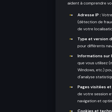
aident à comprendre votr
Adresse IP :
Votre
(détection de frau
de votre localisati
Type et version d
pour différents na
Informations sur l
que vous utilisez (
Windows, etc.) pour
d'analyse statistiq
Pages visitées et
de votre session e
navigation et optimi
Cookies et technol