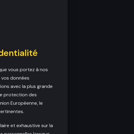
dentialité
 que vous portez à nos
de vos données
ions avec la plus grande
de protection des
nion Européenne, le
ertinentes.
aire et exhaustive sur la
es personnelles lorsque