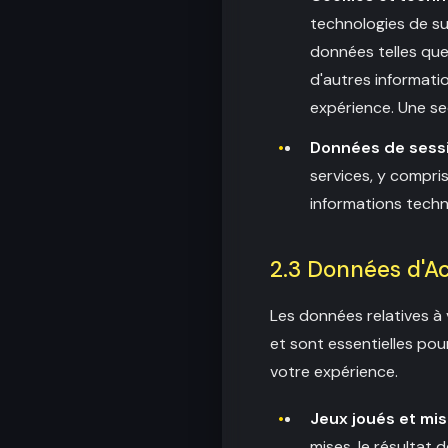
technologies de sui
données telles que 
d'autres informati
expérience. Une se
Données de sessi
services, y compris
informations techn
2.3 Données d'Ac
Les données relatives à v
et sont essentielles pou
votre expérience.
Jeux joués et mis
mises, le résultat