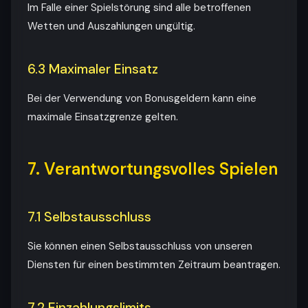
Im Falle einer Spielstörung sind alle betroffenen
Wetten und Auszahlungen ungültig.
6.3 Maximaler Einsatz
Bei der Verwendung von Bonusgeldern kann eine
maximale Einsatzgrenze gelten.
7. Verantwortungsvolles Spielen
7.1 Selbstausschluss
Sie können einen Selbstausschluss von unseren
Diensten für einen bestimmten Zeitraum beantragen.
7.2 Einzahlungslimits