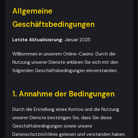
Allgemeine
Geschäftsbedingungen
Letzte Aktualisierung:
Januar 2025
Willkommen in unserem Online-Casino. Durch die
Nutzung unserer Dienste erklären Sie sich mit den
folgenden Geschäftsbedingungen einverstanden.
1. Annahme der Bedingungen
Durch die Erstellung eines Kontos und die Nutzung
unserer Dienste bestätigen Sie, dass Sie diese
Geschäftsbedingungen sowie unsere
Datenschutzrichtlinie gelesen und verstanden haben.