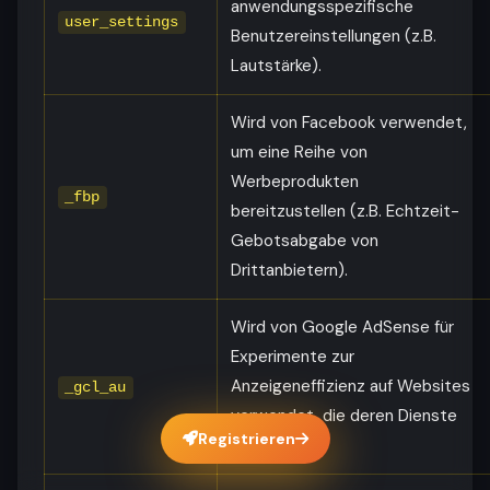
anwendungsspezifische
user_settings
Benutzereinstellungen (z.B.
Lautstärke).
Wird von Facebook verwendet,
um eine Reihe von
Werbeprodukten
_fbp
bereitzustellen (z.B. Echtzeit-
Gebotsabgabe von
Drittanbietern).
Wird von Google AdSense für
Experimente zur
Anzeigeneffizienz auf Websites
_gcl_au
verwendet, die deren Dienste
Registrieren
nutzen.